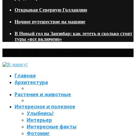
Открывая Северную Голландию
Ночное путешествие на машине
В Новый год на Занзибар: как лететь и сколько стоят
туры «все включено»
@2026 - Wdorogu.ru. Все права защищены.
Главная
Архитектура
Растения и животные
Интересное и полезное
Улыбнись!
Интерьер
Интересные факты
Фотомиг