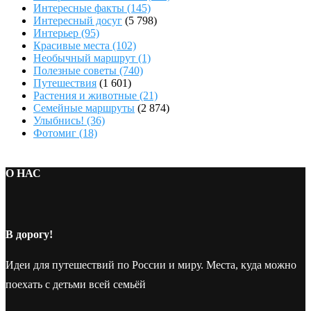
Интересные факты
(145)
Интересный досуг
(5 798)
Интерьер
(95)
Красивые места
(102)
Необычный маршрут
(1)
Полезные советы
(740)
Путешествия
(1 601)
Растения и животные
(21)
Семейные маршруты
(2 874)
Улыбнись!
(36)
Фотомиг
(18)
О НАС
В дорогу!
Идеи для путешествий по России и миру. Места, куда можно
поехать с детьми всей семьёй