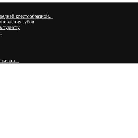
едней крестообразной...
ановления зубов
ь туристу
.
 жизни...