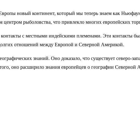
Европы новый континент, который мы теперь знаем как Ньюфаун
 центром рыболовства, что привлекло многих европейских торг
е контакты с местными индейскими племенами. Эти контакты б
долгих отношений между Европой и Северной Америкой.
ографических знаний. Оно доказало, что существует северо-запа
того, оно расширило знания европейцев о географии Северной 