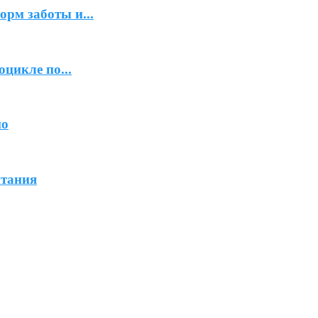
рм заботы и...
цикле по...
но
итания