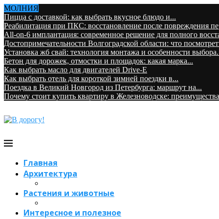
МОЛНИЯ
Пицца с доставкой: как выбрать вкусное блюдо и...
Реабилитация при ПКС: восстановление после повреждения пер
All-on-6 имплантация: современное решение для полного восст
Достопримечательности Волгоградской области: что посмотрет
Установка жб свай: технология монтажа и особенности выбора..
Бетон для дорожек, отмостки и площадок: какая марка...
Как выбрать масло для двигателей Drive-E
Как выбрать отель для короткой зимней поездки в...
Поездка в Великий Новгород из Петербурга: маршрут на...
Почему стоит купить квартиру в Железноводске: преимущества
Главная
Архитектура
Растения и животные
Интересное и полезное