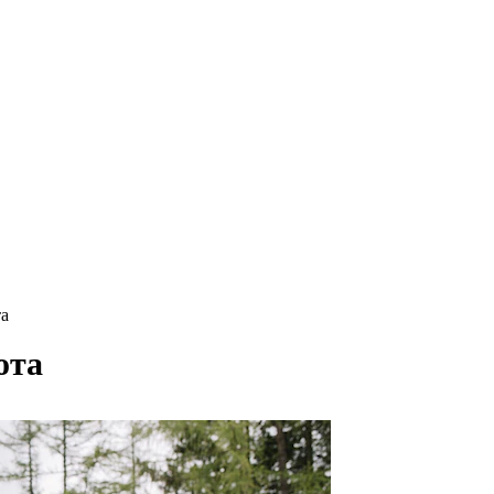
та
ота