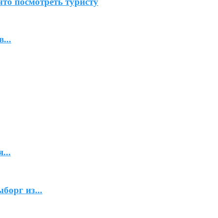
что посмотреть туристу
...
...
борг из...