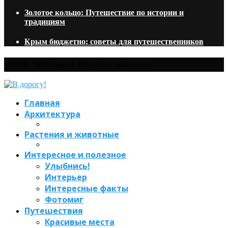
Золотое кольцо: Путешествие по истории и
традициям
Крым бюджетно: советы для путешественников
@2026 - Wdorogu.ru. Все права защищены.
Главная
Архитектура
Растения и животные
Интересное и полезное
Улыбнись!
Интерьер
Интересные факты
Фотомиг
Путешествия
Красивые места