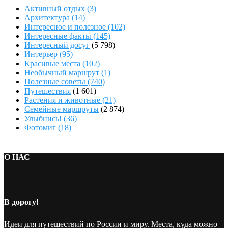
Активный отдых
(3)
Архитектура
(14)
Интересное и полезное
(102)
Интересные факты
(145)
Интересный досуг
(5 798)
Интерьер
(95)
Красивые места
(102)
Необычный маршрут
(1)
Полезные советы
(740)
Путешествия
(1 601)
Растения и животные
(21)
Семейные маршруты
(2 874)
Улыбнись!
(36)
Фотомиг
(18)
О НАС
В дорогу!
Идеи для путешествий по России и миру. Места, куда можно