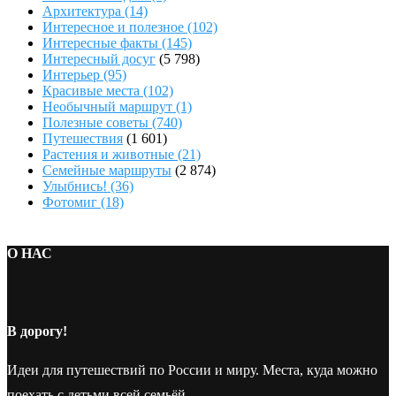
Архитектура
(14)
Интересное и полезное
(102)
Интересные факты
(145)
Интересный досуг
(5 798)
Интерьер
(95)
Красивые места
(102)
Необычный маршрут
(1)
Полезные советы
(740)
Путешествия
(1 601)
Растения и животные
(21)
Семейные маршруты
(2 874)
Улыбнись!
(36)
Фотомиг
(18)
О НАС
В дорогу!
Идеи для путешествий по России и миру. Места, куда можно
поехать с детьми всей семьёй