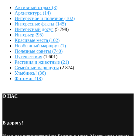
Активный отдых
(3)
Архитектура
(14)
Интересное и полезное
(102)
Интересные факты
(145)
Интересный досуг
(5 798)
Интерьер
(95)
Красивые места
(102)
Необычный маршрут
(1)
Полезные советы
(740)
Путешествия
(1 601)
Растения и животные
(21)
Семейные маршруты
(2 874)
Улыбнись!
(36)
Фотомиг
(18)
О НАС
В дорогу!